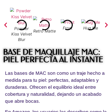
Frost
Hug Me
Powder
Retro Matte
Rub
Kiss Velvet
Blur
BASE DE MAQUILLAJE MAC:
PIEL PERFECTA AL INSTANTE
Las bases de MAC son como un traje hecho a
medida para tu piel: perfectas, adaptables y
duraderas. Ofrecen el equilibrio ideal entre
cobertura y naturalidad, dejando un acabado
que abre bocas.
En Amazon, los usuarios las describen como la