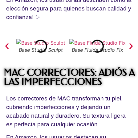
elección segura para quienes buscan calidad y
confianza! ✨
Base Studio Sculpt
Base Fluida Studio Fix
Bas
MAC CORRECTORES: ADIÓS A
LAS IMPERFECCIONES
Los correctores de MAC transforman tu piel,
cubriendo imperfecciones y dejando un
acabado natural y duradero. Su textura ligera
es perfecta para cualquier ocasión.
En Amazon, los usuarios destacan su