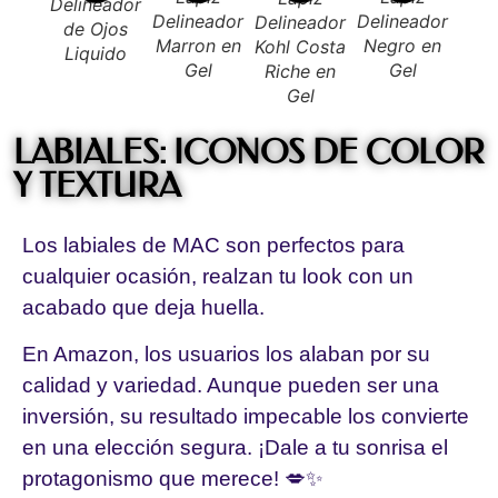
Delineador
Deli
Delineador
Delineador
Delineador
de Ojos
Líqu
Marron en
Negro en
Kohl Costa
Liquido
Gel
Gel
Riche en
Gel
LABIALES: ICONOS DE COLOR
Y TEXTURA
Los labiales de MAC son perfectos para
cualquier ocasión, realzan tu look con un
acabado que deja huella.
En Amazon, los usuarios los alaban por su
calidad y variedad. Aunque pueden ser una
inversión, su resultado impecable los convierte
en una elección segura. ¡Dale a tu sonrisa el
protagonismo que merece! 💋✨