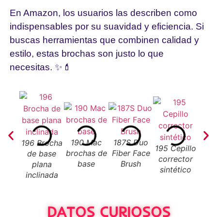
En Amazon, los usuarios las describen como
indispensables por su suavidad y eficiencia. Si
buscas herramientas que combinen calidad y
estilo, estas brochas son justo lo que
necesitas. ✨💄
190 Mac
187S Duo
196 Brocha
195 Cepillo
263 
brochas de
Fiber Face
de base
corrector
de 
base
Brush
plana
sintético
pe
inclinada
DATOS CURIOSOS