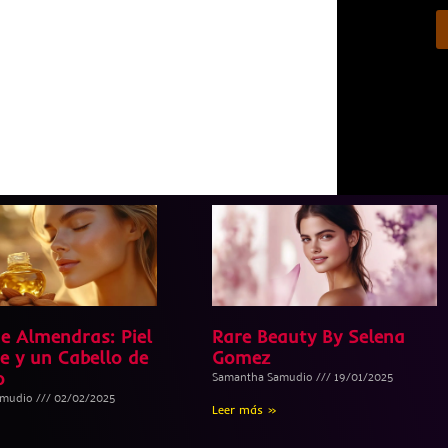
de Almendras: Piel
Rare Beauty By Selena
e y un Cabello de
Gomez
Samantha Samudio
19/01/2025
o
amudio
02/02/2025
Leer más »