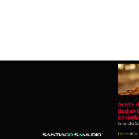
Aceite 
Radiant
Ensueñ
Samantha S
Leer más »