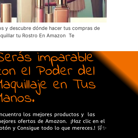
ios y descubre dónde hacer tus compras de
aquillar tu Rostro En Amazon Te
Serás imparable
con el Poder del
Maquillaje en Tus
Manos.
ncuentra los mejores productos y las
ejores ofertas de
Amazon.
¡Haz clic en el
otón y Consigue todo lo que mereces.! 🛒✨